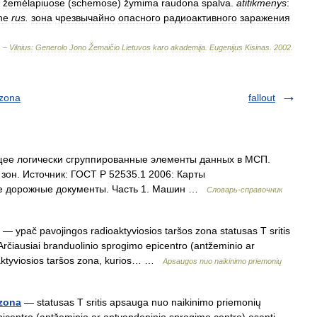
žemėlapiuose
(
schemose
)
žymima
raudona
spalva
.
atitikmenys
:
ne
rus
.
зона
чрезвычайно
опасного
радиоактивного
заражения
. –
Vilnius:
Generolo
Jono
Žemaičio
Lietuvos
karo
akademija
.
Eugenijus
Kisinas
.
2002
.
 zona
fallout
щее логически сгруппированные элементы данных в МСП.
он. Источник: ГОСТ Р 52535.1 2006: Карты
 дорожные документы. Часть 1. Машин …
Словарь-справочник
— ypač pavojingos radioaktyviosios taršos zona statusas T sritis
rčiausiai branduolinio sprogimo epicentro (antžeminio ar
oaktyviosios taršos zona, kurios… …
Apsaugos nuo naikinimo priemonių
 zona
— statusas T sritis apsauga nuo naikinimo priemonių