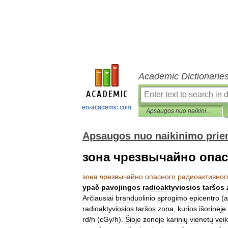
Academic Dictionarie
en-academic.com
Apsaugos nuo naikinimo priemonių enciklopedinis žodynas
Apsaugos nuo naikinimo prie
зона чрезвычайно опас
зона
чрезвычайно
опасного
радиоактивног
ypač
pavojingos
radioaktyviosios
taršos
Arčiausiai
branduolinio
sprogimo
epicentro
(
a
radioaktyviosios
taršos
zona
,
kurios
išorinėje
rd
/
h
(
cGy
/
h
).
Šioje
zonoje
karinių
vienetų
vei