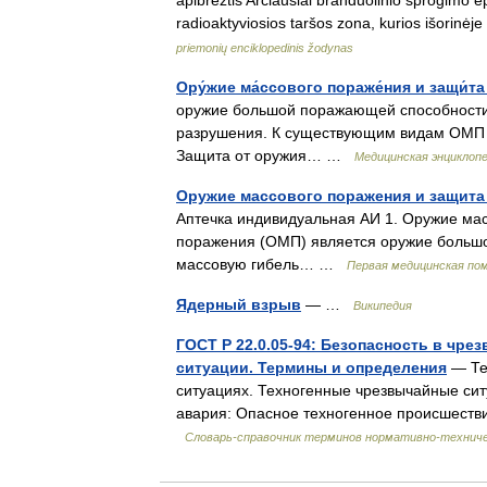
apibrėžtis Arčiausiai branduolinio sprogimo 
radioaktyviosios taršos zona, kurios išorinė
priemonių enciklopedinis žodynas
Ору́жие ма́ссового пораже́ния и защи́та 
оружие большой поражающей способности,
разрушения. К существующим видам ОМП о
Защита от оружия… …
Медицинская энциклоп
Оружие массового поражения и защита 
Аптечка индивидуальная АИ 1. Оружие мас
поражения (ОМП) является оружие больш
массовую гибель… …
Первая медицинская пом
Ядерный взрыв
— …
Википедия
ГОСТ Р 22.0.05-94: Безопасность в чр
ситуации. Термины и определения
— Тер
ситуациях. Техногенные чрезвычайные сит
авария: Опасное техногенное происшеств
Словарь-справочник терминов нормативно-технич