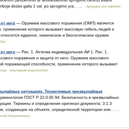
epicentro (antžeminio ar antvandeninio sprogimo centro) esanti
je riboje dozės galia 1 val. po sprogimo yra… …
Apsaugos nuo naikinimo
от него́
— Оружием массового поражения (ОМП) является
 применение которого вызывает массовую гибель людей и
тносятся ядерное, химическое и биологическое оружие.
едия
от него
— Рис. 1. Аптечка индивидуальная АИ 1. Рис. 1.
сового поражения и защита от него. Оружием массового
ой поражающей способности, применение которого вызывает
ощь - популярная энциклопедия
езвычайных ситуациях. Техногенные чрезвычайные
минология ГОСТ Р 22.0.05 94: Безопасность в чрезвычайных
уации. Термины и определения оригинал документа: 3.1.3
ие, создающее на объекте, определенной территории или… …
еской документации