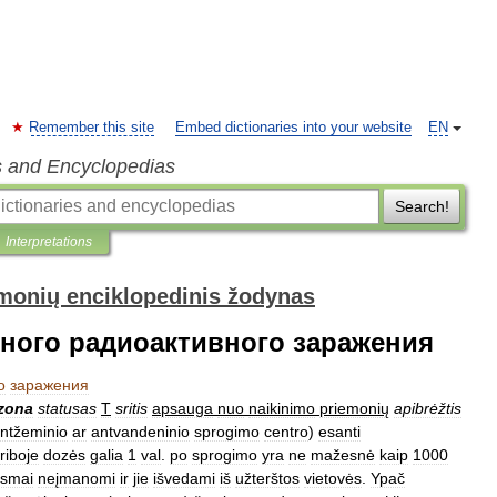
Remember this site
Embed dictionaries into your website
EN
s and Encyclopedias
Search!
Interpretations
monių enciklopedinis žodynas
ного радиоактивного заражения
о
заражения
zona
statusas
T
sritis
apsauga
nuo
naikinimo
priemonių
apibrėžtis
ntžeminio
ar
antvandeninio
sprogimo
centro
)
esanti
riboje
dozės
galia
1
val
.
po
sprogimo
yra
ne
mažesnė
kaip
1000
ksmai
neįmanomi
ir
jie
išvedami
iš
užterštos
vietovės
.
Ypač