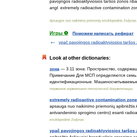
pavojingos
radioaktyviosios
taršos
zonos
riba
angl
.
extremely
radioactive
contamination
zo
Apsaugos
nuo
naikinimo
priemonių
enciklopedinis
žodynas
Игры ⚽
Поможем написать реферат
ypač pavojingos radioaktyviosios taršos
Look at other dictionaries:
зона
— 3.11 зона: Пространство, содержа
Примечание Для МСП определяются семь з
идентификационные. Машиносчитываемые
терминов нормативно-технической документации
extremely radioactive contamination zone
apsauga nuo naikinimo priemonių apibrėžtis A
antvandeninio sprogimo centro) esanti radi
enciklopedinis žodynas
ypač pavojingos radioaktyviosios taršos