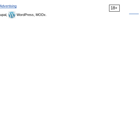
Advertising
18+
upal,
WordPress, MODx.